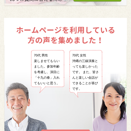
70代 男性
70代 女性
楽しませてもらい
沖縄の三線演奏と
ました。参加年齢
っても楽しかった
を考慮し、演目に
です。 また、皆さ
「十九の春」入れ
んと楽しい会話が
てもいいと思う。
できることが喜び
です。