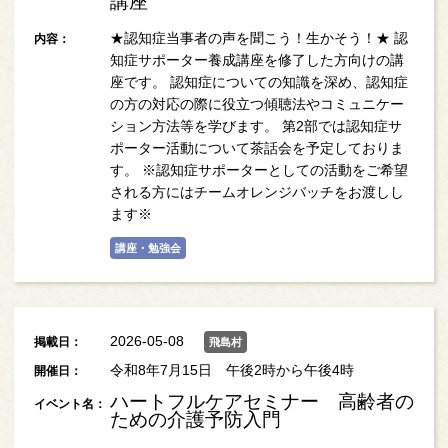
講座
★認知症当事者の声を聞こう！生かそう！★ 認
内容：
知症サポーター養成講座を修了した方向けの講
座です。 認知症についての知識を深め、認知症
の方の対応の際に役立つ傾聴法やコミュニケー
ション方法等を学びます。 第2部では認知症サ
ポーター活動について茶話会を予定しておりま
す。 ※認知症サポーターとしての活動をご希望
される方にはチームオレンジバッチをお渡しし
ます※
講座・勉強会
2026-05-08
掲載日：
飛島村
令和8年7月15日 午後2時から午後4時
開催日：
ハートフルケアセミナー 高齢者の
イベント名：
ための介護予防入門